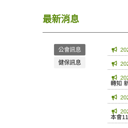
最新消息
公會訊息
20
健保訊息
20
20
轉知 
利部醫
20
20
本會1