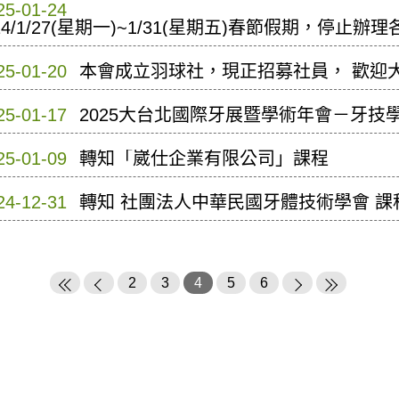
25-01-24
14/1/27(星期一)~1/31(星期五)春節假期，停
25-01-20
本會成立羽球社，現正招募社員， 歡迎
25-01-17
2025大台北國際牙展暨學術年會－牙技
25-01-09
轉知「崴仕企業有限公司」課程
24-12-31
轉知 社團法人中華民國牙體技術學會 課
2
3
4
5
6